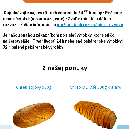
00
Objednávajte najneskôr deň vopred do 24:
hodiny • Pečieme
denne čerstvé (nezamrazujeme) • Zvoľte miesto a dátum
rozvozu • Viac informácií o
možnostiach rezervácie a rozvozu
Je našou snahou zákazníkom posielať výrobky, ktoré sú čo
najčerstvejšie • Trvanlivosť: 24 h nebalené pekárenské výrobky |
72 h balené pekárenské výrobky
Z našej ponuky
Chlieb sójový 500g
Chlieb DLHÁŇ 500g krájaný