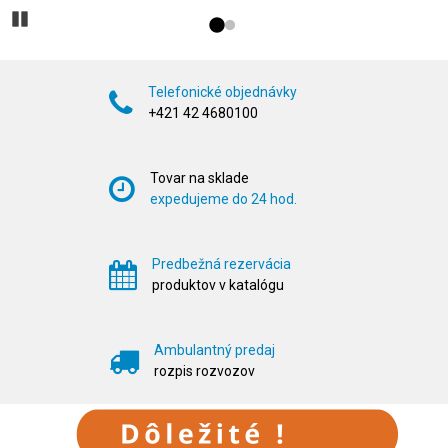
Prejsďż˝ na snďż
Prejsďż˝ na snď
Pozastaviďż˝
Telefonické objednávky
+421 42 4680100
Tovar na sklade
expedujeme do 24 hod.
Predbežná rezervácia
produktov v katalógu
Ambulantný predaj
rozpis rozvozov