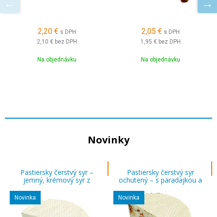
2,20 €
2,05 €
s DPH
s DPH
2,10 €
bez DPH
1,95 €
bez DPH
Na objednávku
Na objednávku
Novinky
Pastiersky čerstvý syr –
Pastiersky čerstvý syr
jemný, krémový syr z
ochutený – s paradajkou a
poctivého mlieka
olivou
Novinka
Novinka