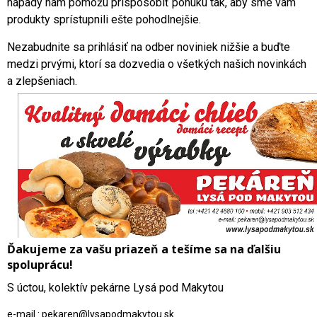
nápady nám pomôžu prispôsobiť ponuku tak, aby sme vám
produkty sprístupnili ešte pohodlnejšie.
Nezabudnite sa prihlásiť na odber noviniek nižšie a buďte
medzi prvými, ktorí sa dozvedia o všetkých našich novinkách
a zlepšeniach.
Ďakujeme za vašu priazeň a tešíme sa na ďalšiu
spoluprácu!
S úctou, kolektív pekárne Lysá pod Makytou
e-mail : pekaren@lysapodmakytou.sk