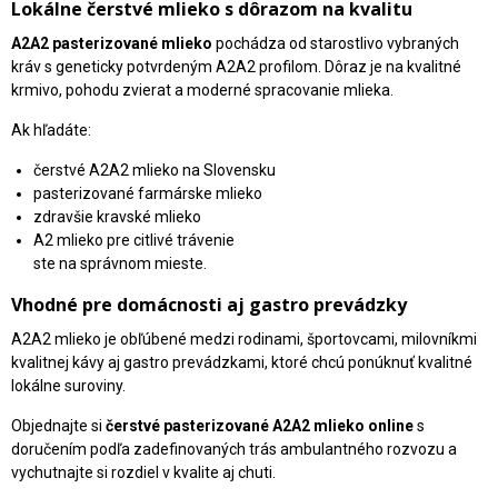
Lokálne čerstvé mlieko s dôrazom na kvalitu
A2A2 pasterizované mlieko
pochádza od starostlivo vybraných
kráv s geneticky potvrdeným A2A2 profilom. Dôraz je na kvalitné
krmivo, pohodu zvierat a moderné spracovanie mlieka.
Ak hľadáte:
čerstvé A2A2 mlieko na Slovensku
pasterizované farmárske mlieko
zdravšie kravské mlieko
A2 mlieko pre citlivé trávenie
ste na správnom mieste.
Vhodné pre domácnosti aj gastro prevádzky
A2A2 mlieko je obľúbené medzi rodinami, športovcami, milovníkmi
kvalitnej kávy aj gastro prevádzkami, ktoré chcú ponúknuť kvalitné
lokálne suroviny.
Objednajte si
čerstvé pasterizované A2A2 mlieko online
s
doručením podľa zadefinovaných trás ambulantného rozvozu a
vychutnajte si rozdiel v kvalite aj chuti.