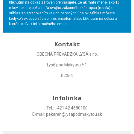
Kliknutím na odkaz zároveň prehlasujete, že ak máte menej ako 16
rokov, tak ste požiadal/a svojho zákonného zástupcu (rodiča) o
súhlas so spracovaním vašich osobných údajov. Súhlas môžete
kedykoľvek odvolať písomne, emailom alebo kliknutím na odkaz z
ktoréhokoľvek informačného emailu.
Kontakt
OBECNÁ PREVÁDZKA LYSÁ s.r.o.
Lysá pod Makytou č.1
02054
Infolinka
Tel.: +421 42 4680100
E-mail: pekaren@lysapodmakytou.sk