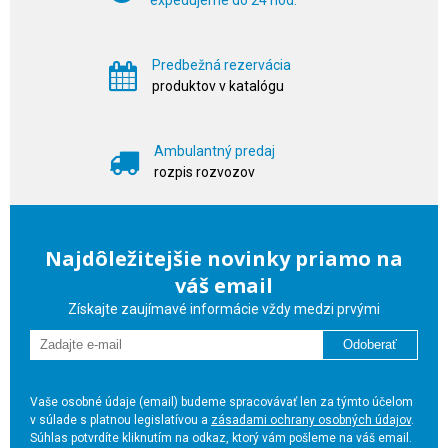
Predbežná rezervácia
produktov v katalógu
Ambulantný predaj
rozpis rozvozov
Najdôležitejšie novinky priamo na
váš email
Získajte zaujímavé informácie vždy medzi prvými
Odoberať
Vaše osobné údaje (email) budeme spracovávať len za týmto účelom
v súlade s platnou legislatívou a
zásadami ochrany osobných údajov
.
Súhlas potvrdíte kliknutím na odkaz, ktorý vám pošleme na váš email.