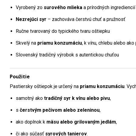
Vyrobený zo
surového mlieka
a prírodných ingrediencií
Nezrejúci syr
– zachováva čerstvú chuť a pružnosť
Ručne tvarovaný do typického tvaru oštiepku
Skvelý na
priamu konzumáciu
, k vínu, chlebu alebo ak
Slovenský tradičný výrobok s autentickou chuťou
Použitie
Pastiersky oštiepok je určený na
priamu konzumáciu
. Vyc
samotný ako
tradičný syr k vínu alebo pivu
,
s
čerstvým pečivom alebo zeleninou
,
ako doplnok k
mäsu alebo grilovaným jedlám
,
či ako súčasť
syrových tanierov
.