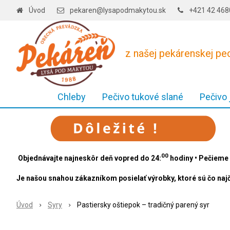
Úvod
pekaren@lysapodmakytou.sk
+421 42 46
z našej pekárenskej p
Chleby
Pečivo tukové slané
Pečivo
00
Objednávajte najneskôr deň vopred do 24:
hodiny • Pečieme 
Je našou snahou zákazníkom posielať výrobky, ktoré sú čo najč
Úvod
Syry
Pastiersky oštiepok – tradičný parený syr