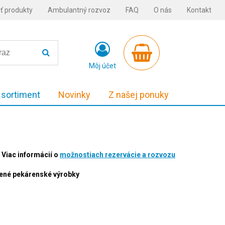
ť produkty
Ambulantný rozvoz
FAQ
O nás
Kontakt
Môj účet
 sortiment
Novinky
Z našej ponuky
Viac informácií o
možnostiach rezervácie a rozvozu
alené pekárenské výrobky