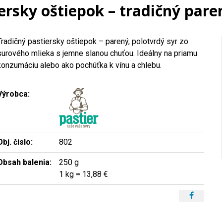
ersky oštiepok – tradičný pare
Tradičný pastiersky oštiepok – parený, polotvrdý syr zo
surového mlieka s jemne slanou chuťou. Ideálny na priamu
konzumáciu alebo ako pochúťka k vínu a chlebu.
Výrobca:
Obj. čislo:
802
Obsah balenia:
250 g
1 kg = 13,88 €