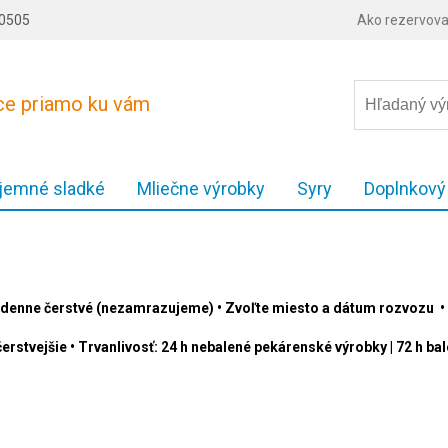
80505
Ako rezervova
ece priamo ku vám
 jemné sladké
Mliečne výrobky
Syry
Doplnkový
denne čerstvé (nezamrazujeme) • Zvoľte miesto a dátum rozvozu • 
erstvejšie • Trvanlivosť: 24 h nebalené pekárenské výrobky | 72 h b