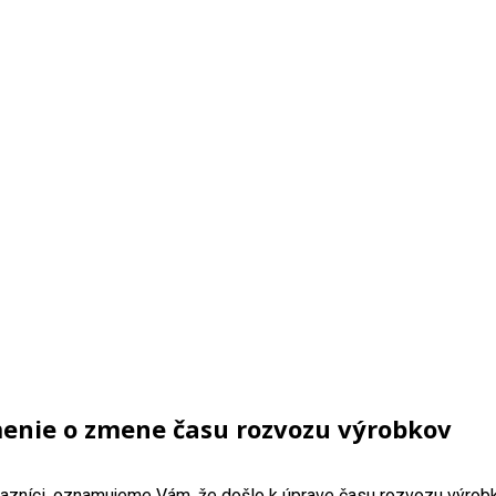
nie o zmene času rozvozu výrobkov
azníci, oznamujeme Vám, že došlo k úprave času rozvozu výrobk