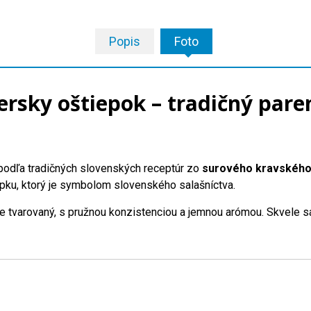
Popis
Foto
ersky oštiepok – tradičný pare
podľa tradičných slovenských receptúr zo
surového kravského
epku, ktorý je symbolom slovenského salašníctva.
čne tvarovaný, s pružnou konzistenciou a jemnou arómou. Skvele