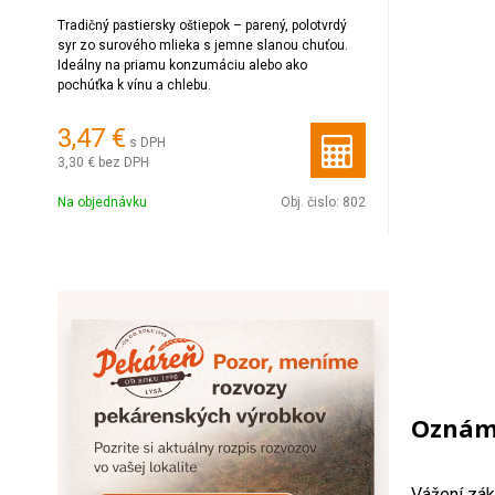
Tradičný pastiersky oštiepok – parený, polotvrdý
syr zo surového mlieka s jemne slanou chuťou.
Ideálny na priamu konzumáciu alebo ako
pochúťka k vínu a chlebu.
3,47 €
s DPH
3,30 €
bez DPH
Na objednávku
Obj. čislo:
802
Oznáme
Vážení zák