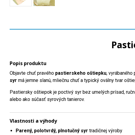
Pasti
Popis produktu
Objavte chuť pravého
pastierskeho oštiepku
, vyrábaného 
syr
má jemne slanú, mliečnu chuť a typický oválny tvar ošti
Pastiersky oštiepok je poctivý syr bez umelých prísad, ru
alebo ako súčasť syrových tanierov.
Vlastnosti a výhody
Parený, polotvrdý, plnotučný syr
tradičnej výroby