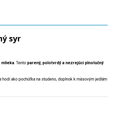
ný syr
 mlieka
. Tento
parený, polotvrdý a nezrejúci plnotučný
 sa hodí ako pochúťka na studeno, doplnok k mäsovým jedlám