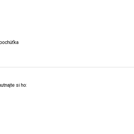
o pochúťka
hutnajte si ho: