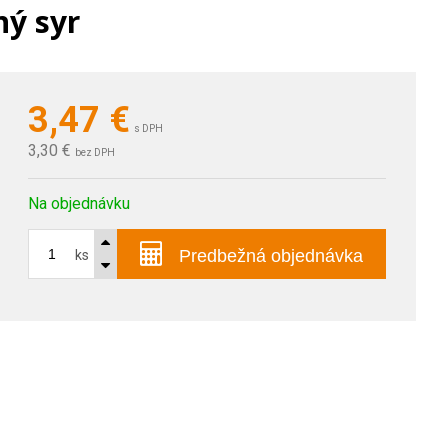
ný syr
3,47
€
s DPH
3,30 €
bez DPH
Na objednávku
Predbežná objednávka
ks