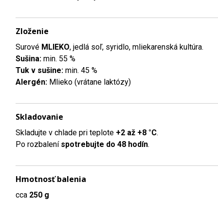
Zloženie
Surové
MLIEKO
, jedlá soľ, syridlo, mliekarenská kultúra.
Sušina:
min. 55 %
Tuk v sušine:
min. 45 %
Alergén:
Mlieko (vrátane laktózy)
Skladovanie
Skladujte v chlade pri teplote
+2 až +8 °C
.
Po rozbalení
spotrebujte do 48 hodín
.
Hmotnosť balenia
cca
250 g