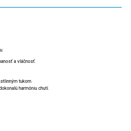
u.
hanosť a vláčnosť.
astlinným tukom.
dokonalú harmóniu chutí.