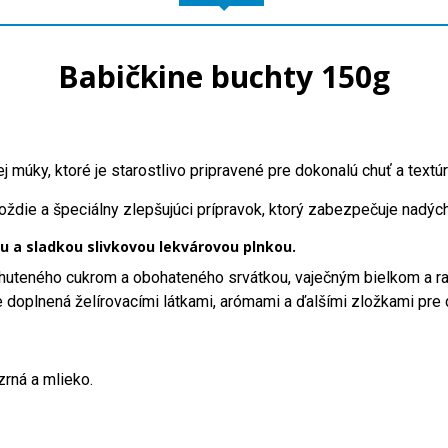
Babičkine buchty 150g
 múky, ktoré je starostlivo pripravené pre dokonalú chuť a textúr
droždie a špeciálny zlepšujúci prípravok, ktorý zabezpečuje nadýc
u a sladkou slivkovou lekvárovou plnkou.
chuteného cukrom a obohateného srvátkou, vaječným bielkom a r
 doplnená želírovacími látkami, arómami a ďalšími zložkami pre 
zrná a mlieko.