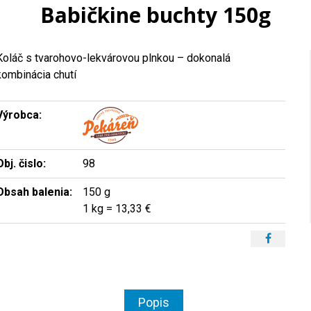
Babičkine buchty 150g
Koláč s tvarohovo-lekvárovou plnkou – dokonalá
kombinácia chutí
Výrobca:
Obj. čislo:
98
Obsah balenia:
150 g
1 kg = 13,33 €
Popis