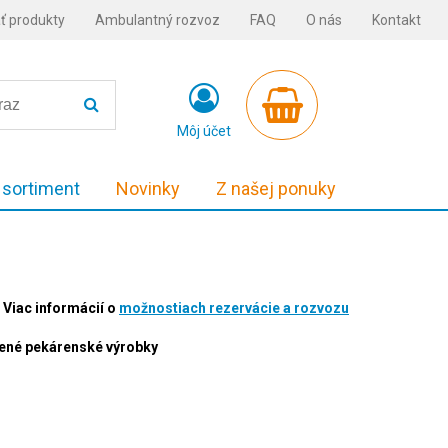
ť produkty
Ambulantný rozvoz
FAQ
O nás
Kontakt
Môj účet
 sortiment
Novinky
Z našej ponuky
Viac informácií o
možnostiach rezervácie a rozvozu
alené pekárenské výrobky