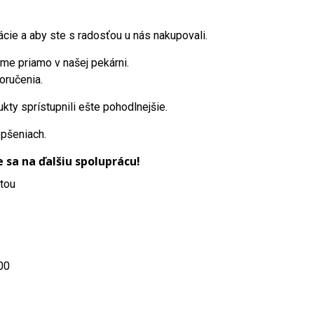
cie a aby ste s radosťou u nás nakupovali.
me priamo v našej pekárni.
oručenia.
y sprístupnili ešte pohodlnejšie.
epšeniach.
sa na ďalšiu spoluprácu!
ytou
00