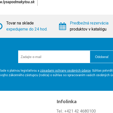
Tovar na sklade
Predbežná rezervácia
expedujeme do 24 hod.
produktov v katalógu
Odoberať
ade s platnou legislatívou a
zásadami ochrany osobných údajov
. Súhlas potvrd
a svojho zákonného zástupcu (rodiča) o súhlas so spracovaním vašich osobných 
Infolinka
Tel.: +421 42 4680100