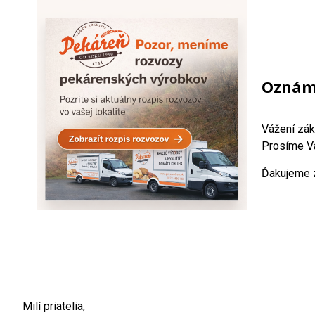
Oznáme
Vážení zák
Prosíme Vá
Ďakujeme z
Milí priatelia,