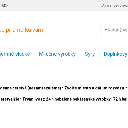
80505
Ako rezervova
ece priamo ku vám
 jemné sladké
Mliečne výrobky
Syry
Doplnkový
denne čerstvé (nezamrazujeme) • Zvoľte miesto a dátum rozvozu • 
erstvejšie • Trvanlivosť: 24 h nebalené pekárenské výrobky | 72 h b