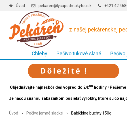
Úvod
pekaren@lysapodmakytou.sk
+421 42 46
z našej pekárenskej p
Chleby
Pečivo tukové slané
Pečivo
00
Objednávajte najneskôr deň vopred do 24:
hodiny • Pečieme 
Je našou snahou zákazníkom posielať výrobky, ktoré sú čo najč
Úvod
Pečivo jemné sladké
Babičkine buchty 150g