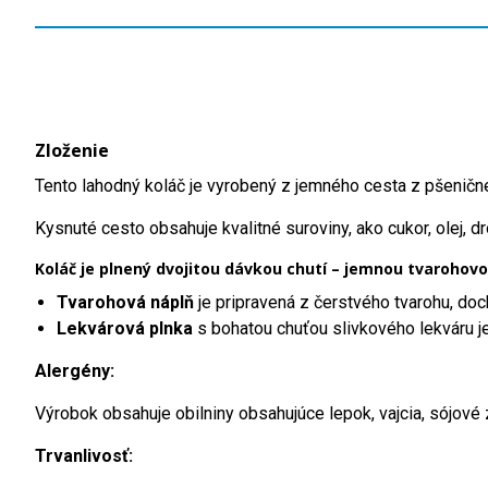
Zloženie
Tento lahodný koláč je vyrobený z jemného cesta z pšeničnej
Kysnuté cesto obsahuje kvalitné suroviny, ako cukor, olej, 
Koláč je plnený dvojitou dávkou chutí – jemnou tvarohovo
Tvarohová náplň
je pripravená z čerstvého tvarohu, do
Lekvárová plnka
s bohatou chuťou slivkového lekváru je
Alergény:
Výrobok obsahuje obilniny obsahujúce lepok, vajcia, sójové 
Trvanlivosť: