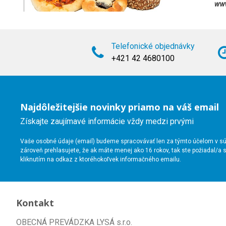
Telefonické objednávky
+421 42 4680100
Najdôležitejšie novinky priamo na váš email
Získajte zaujímavé informácie vždy medzi prvými
Vaše osobné údaje (email) budeme spracovávať len za týmto účelom v súl
zároveň prehlasujete, že ak máte menej ako 16 rokov, tak ste požiadal/
kliknutím na odkaz z ktoréhokoľvek informačného emailu.
Kontakt
OBECNÁ PREVÁDZKA LYSÁ s.r.o.