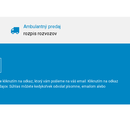
Ambulantný predaj
rozpis rozvozov
íte kliknutím na odkaz, ktorý vám pošleme na váš email. Kliknutím na odkaz
údajov. Súhlas môžete kedykoľvek odvolať písomne, emailom alebo