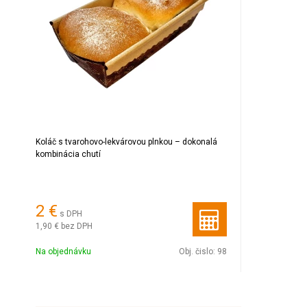
Koláč s tvarohovo-lekvárovou plnkou – dokonalá
kombinácia chutí
2 €
s DPH
1,90 €
bez DPH
Na objednávku
Obj. čislo:
98