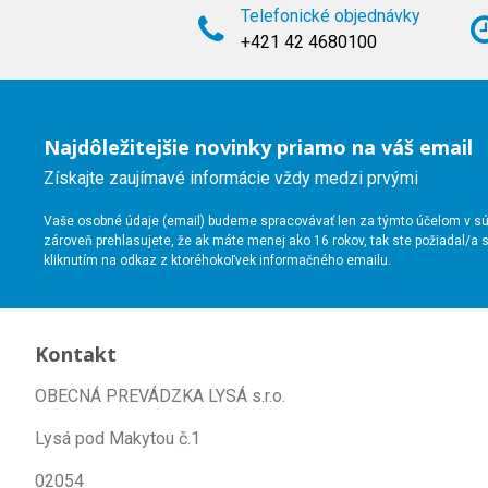
Telefonické objednávky
+421 42 4680100
Najdôležitejšie novinky priamo na váš email
Získajte zaujímavé informácie vždy medzi prvými
Vaše osobné údaje (email) budeme spracovávať len za týmto účelom v súl
zároveň prehlasujete, že ak máte menej ako 16 rokov, tak ste požiadal/
kliknutím na odkaz z ktoréhokoľvek informačného emailu.
Kontakt
OBECNÁ PREVÁDZKA LYSÁ s.r.o.
Lysá pod Makytou č.1
02054