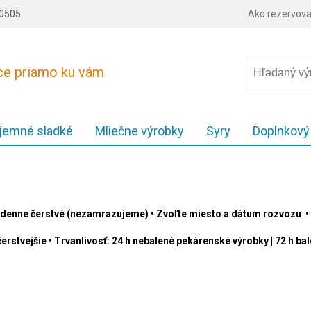
80505
Ako rezervova
ece priamo ku vám
 jemné sladké
Mliečne výrobky
Syry
Doplnkový
denne čerstvé (nezamrazujeme) • Zvoľte miesto a dátum rozvozu • 
erstvejšie • Trvanlivosť: 24 h nebalené pekárenské výrobky | 72 h b