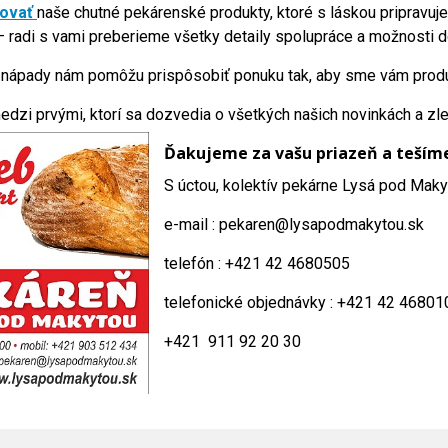
vovať
naše chutné pekárenské produkty, ktoré s láskou pripravuje
 radi s vami preberieme všetky detaily spolupráce a možnosti d
 nápady nám pomôžu prispôsobiť ponuku tak, aby sme vám produkt
edzi prvými, ktorí sa dozvedia o všetkých našich novinkách a zl
Ďakujeme za vašu priazeň a tešíme 
S úctou, kolektív pekárne Lysá pod Mak
e-mail : pekaren@lysapodmakytou.sk
telefón : +421 42 4680505
telefonické objednávky : +421 42 46801
+421 911 92 20 30