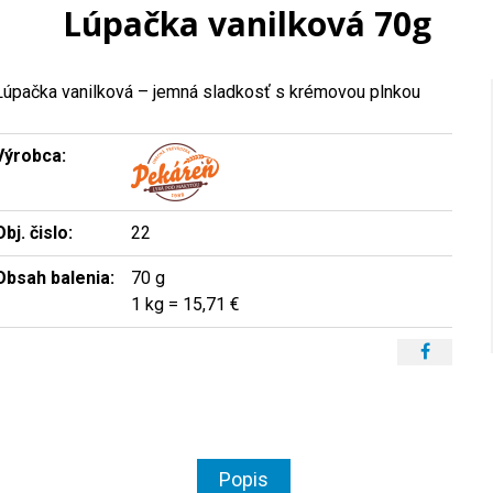
Lúpačka vanilková 70g
Lúpačka vanilková – jemná sladkosť s krémovou plnkou
Výrobca:
Obj. čislo:
22
Obsah balenia:
70 g
1 kg = 15,71 €
Popis