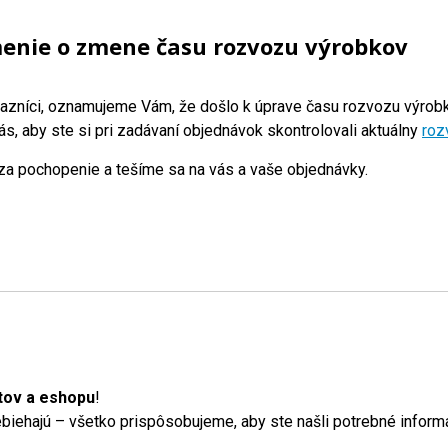
nie o zmene času rozvozu výrobkov
azníci, oznamujeme Vám, že došlo k úprave času rozvozu výrobk
s, aby ste si pri zadávaní objednávok skontrolovali aktuálny
roz
a pochopenie a tešíme sa na vás a vaše objednávky.
tov a eshopu
!
iehajú – všetko prispôsobujeme, aby ste našli potrebné informá