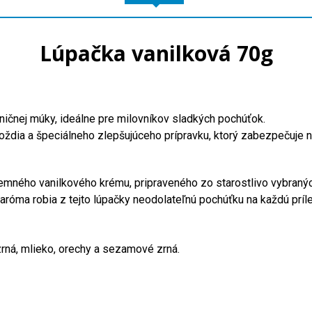
Lúpačka vanilková 70g
eničnej múky, ideálne pre milovníkov sladkých pochúťok.
droždia a špeciálneho zlepšujúceho prípravku, ktorý zabezpečuje 
jemného vanilkového krému, pripraveného zo starostlivo vybranýc
aróma robia z tejto lúpačky neodolateľnú pochúťku na každú príle
 zrná, mlieko, orechy a sezamové zrná.