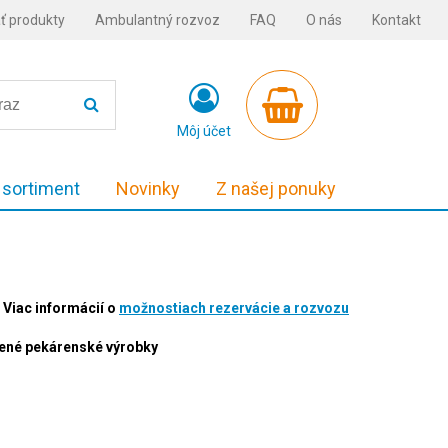
ť produkty
Ambulantný rozvoz
FAQ
O nás
Kontakt
Môj účet
 sortiment
Novinky
Z našej ponuky
Viac informácií o
možnostiach rezervácie a rozvozu
alené pekárenské výrobky