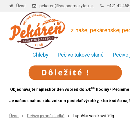
Úvod
pekaren@lysapodmakytou.sk
+421 42 46
z našej pekárenskej p
Chleby
Pečivo tukové slané
Pečivo
00
Objednávajte najneskôr deň vopred do 24:
hodiny • Pečieme 
Je našou snahou zákazníkom posielať výrobky, ktoré sú čo najč
Úvod
Pečivo jemné sladké
Lúpačka vanilková 70g