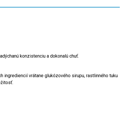
nadýchanú konzistenciu a dokonalú chuť.
h ingrediencií vrátane glukózového sirupu, rastlinného tuku
žitosť.