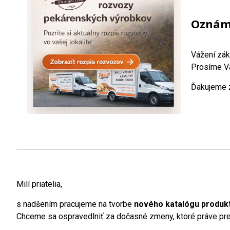
Oznáme
Vážení zák
Prosíme Vá
Ďakujeme z
Milí priatelia,
s nadšením pracujeme na tvorbe
nového katalógu produk
Chceme sa ospravedlniť za dočasné zmeny, ktoré práve preb