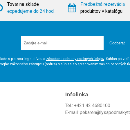
Tovar na sklade
Predbežná rezervácia
expedujeme do 24 hod.
produktov v katalógu
Odoberať
ade s platnou legislatívou a
zásadami ochrany osobných údajov
. Súhlas potvrd
a svojho zákonného zástupcu (rodiča) o súhlas so spracovaním vašich osobných 
Infolinka
Tel.: +421 42 4680100
E-mail: pekaren@lysapodmakyt