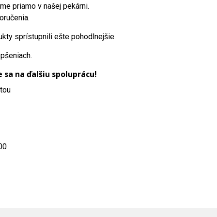
me priamo v našej pekárni.
oručenia.
y sprístupnili ešte pohodlnejšie.
epšeniach.
sa na ďalšiu spoluprácu!
ytou
00