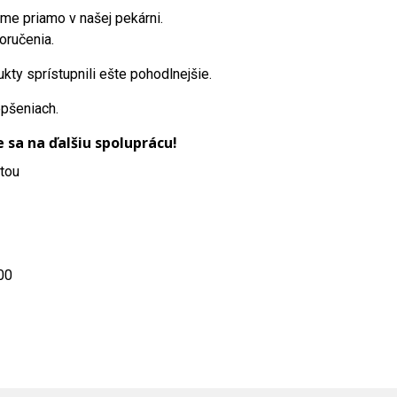
me priamo v našej pekárni.
oručenia.
y sprístupnili ešte pohodlnejšie.
epšeniach.
sa na ďalšiu spoluprácu!
ytou
00