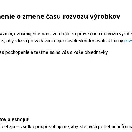
nie o zmene času rozvozu výrobkov
azníci, oznamujeme Vám, že došlo k úprave času rozvozu výrobk
s, aby ste si pri zadávaní objednávok skontrolovali aktuálny
roz
a pochopenie a tešíme sa na vás a vaše objednávky.
tov a eshopu
!
iehajú – všetko prispôsobujeme, aby ste našli potrebné informá