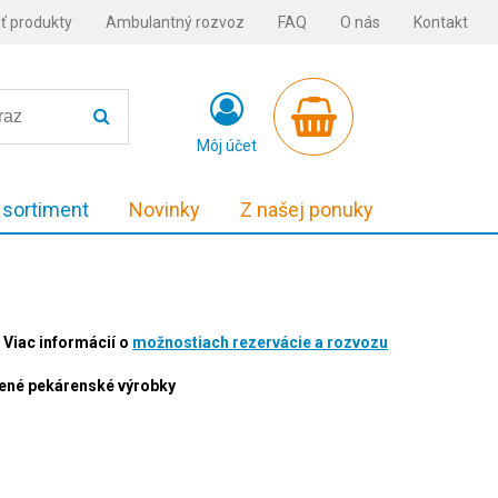
ť produkty
Ambulantný rozvoz
FAQ
O nás
Kontakt
Môj účet
 sortiment
Novinky
Z našej ponuky
Viac informácií o
možnostiach rezervácie a rozvozu
alené pekárenské výrobky