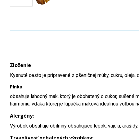
Zloženie
Kysnuté cesto je pripravené z pšeničnej múky, cukru, oleja, 
Plnka
obsahuje lahodný mak, ktorý je obohatený o cukor, sušené ml
harmóniu, vďaka ktorej je lúpačka maková ideálnou voľbou na
Alergény:
Výrobok obsahuje obilniny obsahujúce lepok, vajcia, arašidy
Trvanlivosť nebalených výrobkov: