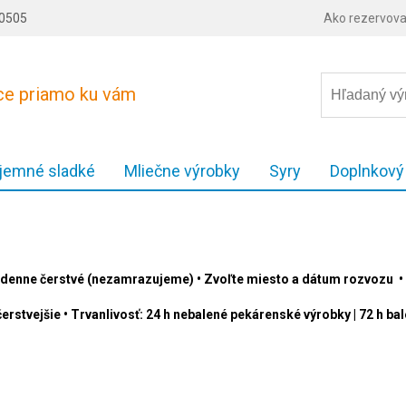
80505
Ako rezervova
ece priamo ku vám
 jemné sladké
Mliečne výrobky
Syry
Doplnkový
denne čerstvé (nezamrazujeme) • Zvoľte miesto a dátum rozvozu • 
erstvejšie • Trvanlivosť: 24 h nebalené pekárenské výrobky | 72 h b