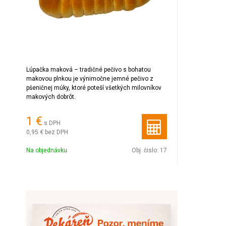
Lúpačka maková – tradičné pečivo s bohatou
makovou plnkou je výnimočne jemné pečivo z
pšeničnej múky, ktoré poteší všetkých milovníkov
makových dobrôt.
1 €
s DPH
0,95 €
bez DPH
Na objednávku
Obj. čislo:
17