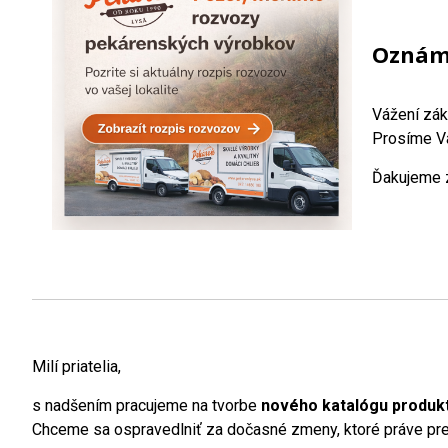
Oznáme
Vážení zák
Prosíme Vá
Ďakujeme z
Milí priatelia,
s nadšením pracujeme na tvorbe
nového katalógu produk
Chceme sa ospravedlniť za dočasné zmeny, ktoré práve preb