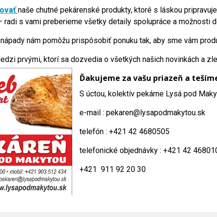
vovať
naše chutné pekárenské produkty, ktoré s láskou pripravuje
 radi s vami preberieme všetky detaily spolupráce a možnosti d
 nápady nám pomôžu prispôsobiť ponuku tak, aby sme vám produkt
edzi prvými, ktorí sa dozvedia o všetkých našich novinkách a zl
Ďakujeme za vašu priazeň a tešíme 
S úctou, kolektív pekárne Lysá pod Mak
e-mail : pekaren@lysapodmakytou.sk
telefón : +421 42 4680505
telefonické objednávky : +421 42 46801
+421 911 92 20 30