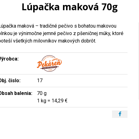
Lúpačka maková 70g
Lúpačka maková – tradičné pečivo s bohatou makovou
plnkou je výnimočne jemné pečivo z pšeničnej múky, ktoré
poteší všetkých milovníkov makových dobrôt.
Výrobca:
Obj. čislo:
17
Obsah balenia:
70 g
1 kg = 14,29 €