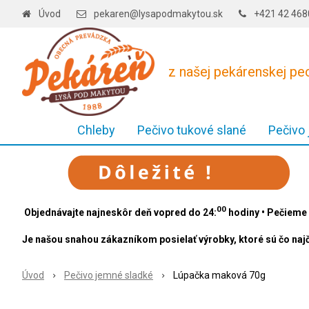
Úvod
pekaren@lysapodmakytou.sk
+421 42 46
z našej pekárenskej p
Chleby
Pečivo tukové slané
Pečivo
00
Objednávajte najneskôr deň vopred do 24:
hodiny • Pečieme 
Je našou snahou zákazníkom posielať výrobky, ktoré sú čo najč
Úvod
Pečivo jemné sladké
Lúpačka maková 70g