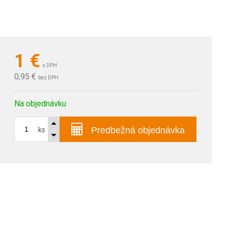
1
€
s DPH
0,95 €
bez DPH
Na objednávku
Predbežná objednávka
ks