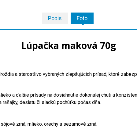
Popis
Foto
Lúpačka maková 70g
droždia a starostlivo vybraných zlepšujúcich prísad, ktoré zabez
ieko a ďalšie prísady na dosiahnutie dokonalej chuti a konziste
 raňajky, desiatu či sladkú pochúťku počas dňa.
, sójové zrná, mlieko, orechy a sezamové zrná.