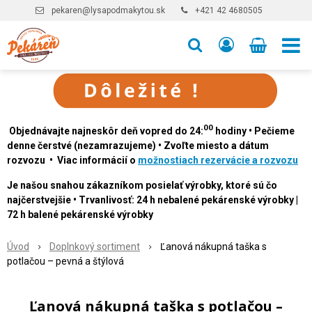
pekaren@lysapodmakytou.sk
+421 42 4680505
00
Objednávajte najneskôr deň vopred do 24:
hodiny • Pečieme
denne čerstvé (nezamrazujeme) • Zvoľte miesto a dátum
rozvozu • Viac informácií o
možnostiach rezervácie a rozvozu
Je našou snahou zákazníkom posielať výrobky, ktoré sú čo
najčerstvejšie • Trvanlivosť: 24 h nebalené pekárenské výrobky |
72 h balené pekárenské výrobky
Úvod
Doplnkový sortiment
Ľanová nákupná taška s
potlačou – pevná a štýlová
Ľanová nákupná taška s potlačou –