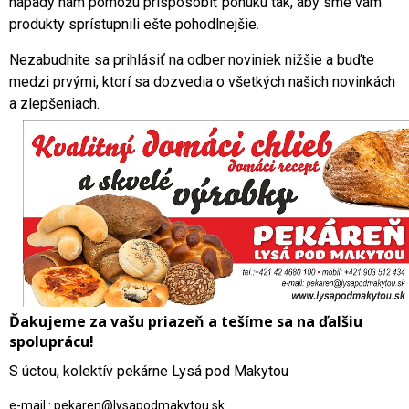
nápady nám pomôžu prispôsobiť ponuku tak, aby sme vám
produkty sprístupnili ešte pohodlnejšie.
Nezabudnite sa prihlásiť na odber noviniek nižšie a buďte
medzi prvými, ktorí sa dozvedia o všetkých našich novinkách
a zlepšeniach.
Ďakujeme za vašu priazeň a tešíme sa na ďalšiu
spoluprácu!
S úctou, kolektív pekárne Lysá pod Makytou
e-mail : pekaren@lysapodmakytou.sk