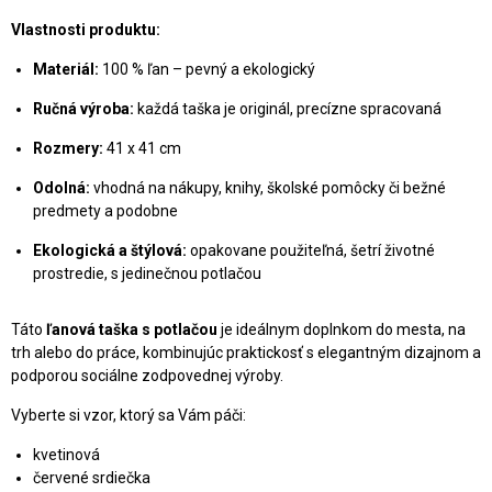
Vlastnosti produktu:
Materiál:
100 % ľan – pevný a ekologický
Ručná výroba:
každá taška je originál, precízne spracovaná
Rozmery:
41 x 41 cm
Odolná:
vhodná na nákupy, knihy, školské pomôcky či bežné
predmety a podobne
Ekologická a štýlová:
opakovane použiteľná, šetrí životné
prostredie, s jedinečnou potlačou
Táto
ľanová taška s potlačou
je ideálnym doplnkom do mesta, na
trh alebo do práce, kombinujúc praktickosť s elegantným dizajnom a
podporou sociálne zodpovednej výroby.
Vyberte si vzor, ktorý sa Vám páči:
kvetinová
červené srdiečka