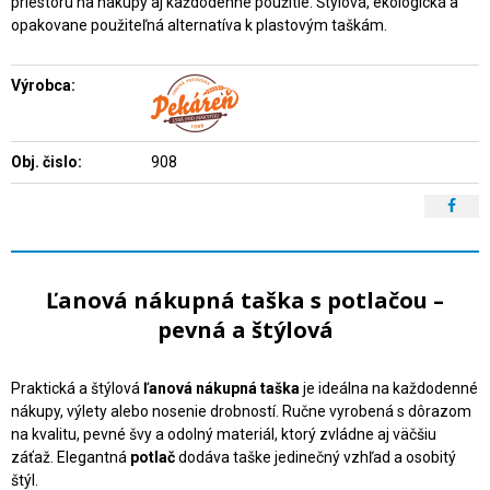
priestoru na nákupy aj každodenné použitie. Štýlová, ekologická a
opakovane použiteľná alternatíva k plastovým taškám.
Výrobca:
Obj. čislo:
908
Ľanová nákupná taška s potlačou –
pevná a štýlová
Praktická a štýlová
ľanová nákupná taška
je ideálna na každodenné
nákupy, výlety alebo nosenie drobností. Ručne vyrobená s dôrazom
na kvalitu, pevné švy a odolný materiál, ktorý zvládne aj väčšiu
záťaž. Elegantná
potlač
dodáva taške jedinečný vzhľad a osobitý
štýl.