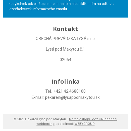
kedykoľvek odvolať písomne, emailom alebo kliknutím na odkaz z
ktoréhokoľvek informačného emailu.
Kontakt
OBECNÁ PREVÁDZKA LYSÁ s.r.o.
Lysá pod Makytou č.1
02054
Infolinka
Tel.: +421 42 4680100
E-mail: pekaren@lysapodmakytou.sk
© 2026 Pekáreň Lysá pod Makytou •
tvorba eshopu cez UNIobchod
,
webhosting
spoločnosti
WEBYGROUP