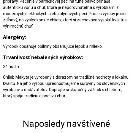
prípravy. Pečenie v parničkovej peci na tuhé palivo prináša
autentickú vôňu a chuť, ktorá je neporovnateľná s výrobkami z
moderných elektrických alebo plynových pecí. Proces výroby je síce
zdĺhavý, no výsledkom je chlieb, ktorý si zachováva vysokú kvalitu a
výnimočnú chuť.
Alergény:
Výrobok obsahuje obilniny obsahujúce lepok a mlieko.
Trvanlivosť nebalených výrobkov:
24 hodín.
Chlieb Makyta je vyrobený s dôrazom na tradičné hodnoty a lokálnu
kvalitu. Na jeho výrobu uprednostňujeme suroviny od slovenských
výrobcov a dodávateľov. Doprajte si skutočný zážitok s chlebom,
ktorý spája tradíciu a poctivú chuť.
Naposledy navštívené