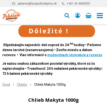
pekaren@lysapodmakytou.sk
+421 42 4680505
00
Objednávajte najneskôr deň vopred do 24:
hodiny • Pečieme
denne čerstvé (nezamrazujeme) • Zvoľte miesto a dátum
rozvozu • Viac informácií o
možnostiach rezervácie a rozvozu
Je našou snahou zákazníkom posielať výrobky, ktoré sú čo
najčerstvejšie • Trvanlivosť: 24 h nebalené pekárenské výrobky |
72 h balené pekárenské výrobky
Úvod
Chleby
Chlieb Makyta 1000g
Chlieb Makyta 1000g