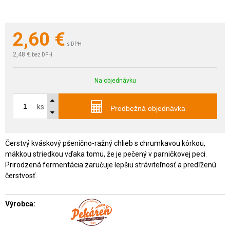
2,60
€
s DPH
2,48 €
bez DPH
Na objednávku
ks
Predbežná objednávka
Čerstvý kváskový pšenično-ražný chlieb s chrumkavou kôrkou,
mäkkou striedkou vďaka tomu, že je pečený v parničkovej peci.
Prirodzená fermentácia zaručuje lepšiu stráviteľnosť a predľženú
čerstvosť.
Výrobca: