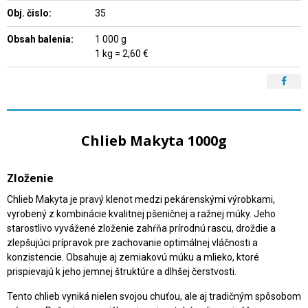
Obj. čislo:
35
Obsah balenia:
1 000 g
1 kg = 2,60 €
Chlieb Makyta 1000g
Zloženie
Chlieb Makyta je pravý klenot medzi pekárenskými výrobkami,
vyrobený z kombinácie kvalitnej pšeničnej a ražnej múky. Jeho
starostlivo vyvážené zloženie zahŕňa prírodnú rascu, droždie a
zlepšujúci prípravok pre zachovanie optimálnej vláčnosti a
konzistencie. Obsahuje aj zemiakovú múku a mlieko, ktoré
prispievajú k jeho jemnej štruktúre a dlhšej čerstvosti.
Tento chlieb vyniká nielen svojou chuťou, ale aj tradičným spôsobom