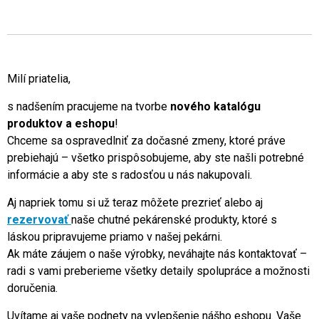
Milí priatelia,
s nadšením pracujeme na tvorbe
nového katalógu
produktov a eshopu
!
Chceme sa ospravedlniť za dočasné zmeny, ktoré práve
prebiehajú – všetko prispôsobujeme, aby ste našli potrebné
informácie a aby ste s radosťou u nás nakupovali.
Aj napriek tomu si už teraz môžete prezrieť alebo aj
rezervovať
naše chutné pekárenské produkty, ktoré s
láskou pripravujeme priamo v našej pekárni.
Ak máte záujem o naše výrobky, neváhajte nás kontaktovať –
radi s vami preberieme všetky detaily spolupráce a možnosti
doručenia.
Uvítame aj vaše podnety na vylepšenie nášho eshopu. Vaše