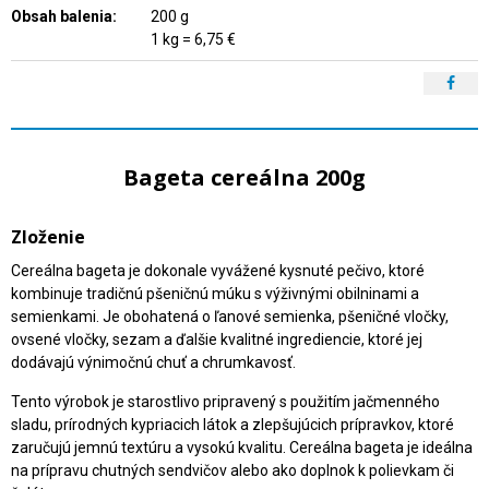
Obsah balenia:
200 g
1 kg = 6,75 €
Bageta cereálna 200g
Zloženie
Cereálna bageta je dokonale vyvážené kysnuté pečivo, ktoré
kombinuje tradičnú pšeničnú múku s výživnými obilninami a
semienkami. Je obohatená o ľanové semienka, pšeničné vločky,
ovsené vločky, sezam a ďalšie kvalitné ingrediencie, ktoré jej
dodávajú výnimočnú chuť a chrumkavosť.
Tento výrobok je starostlivo pripravený s použitím jačmenného
sladu, prírodných kypriacich látok a zlepšujúcich prípravkov, ktoré
zaručujú jemnú textúru a vysokú kvalitu. Cereálna bageta je ideálna
na prípravu chutných sendvičov alebo ako doplnok k polievkam či