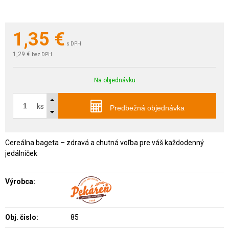
1,35
€
s DPH
1,29 €
bez DPH
Na objednávku
ks
Predbežná objednávka
Cereálna bageta – zdravá a chutná voľba pre váš každodenný
jedálniček
Výrobca:
Obj. čislo:
85