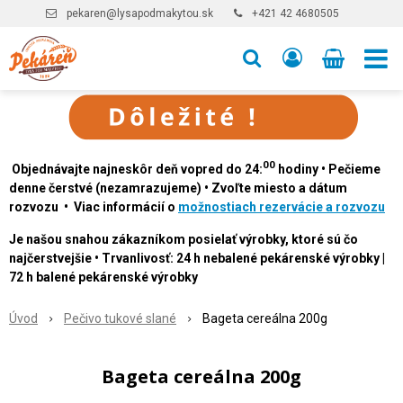
pekaren@lysapodmakytou.sk
+421 42 4680505
00
Objednávajte najneskôr deň vopred do 24:
hodiny • Pečieme
denne čerstvé (nezamrazujeme) • Zvoľte miesto a dátum
rozvozu • Viac informácií o
možnostiach rezervácie a rozvozu
Je našou snahou zákazníkom posielať výrobky, ktoré sú čo
najčerstvejšie • Trvanlivosť: 24 h nebalené pekárenské výrobky |
72 h balené pekárenské výrobky
Úvod
Pečivo tukové slané
Bageta cereálna 200g
Bageta cereálna 200g